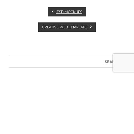
PSD MOCKUPS
CREATIVE WEB TEMPLATE
RECENT POSTS
EXCLUSIVE: Trojan Gets Into Fragrance
RECENT COMMENTS